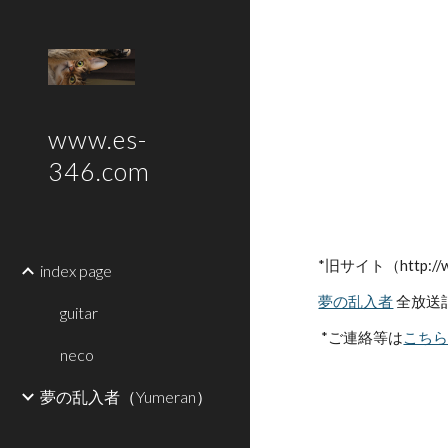
Sk
www.es-
346.com
*旧サイト（http://w
index page
夢の乱入者
 全放送記
guitar
 *ご連絡等は
こち
neco
夢の乱入者（Yumeran）