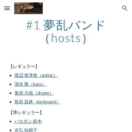
Skip to main content
Skip to navigation
#1 夢乱バンド
（hosts）
【レギュラー】
渡辺 香津美（guitar）
清水 興（bass）
東原 力哉（drums）
島田 昌典（keyboard）
【準レギュラー】
バカボン 鈴木
吉弘 知鶴子