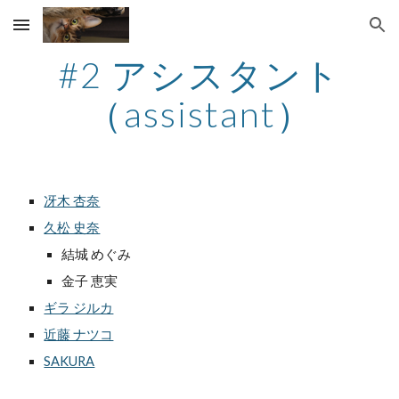
Skip to main content
Skip to navigation
#2 アシスタント
（assistant）
冴木 杏奈
久松 史奈
結城 めぐみ
金子 恵実
ギラ ジルカ
近藤 ナツコ
SAKURA